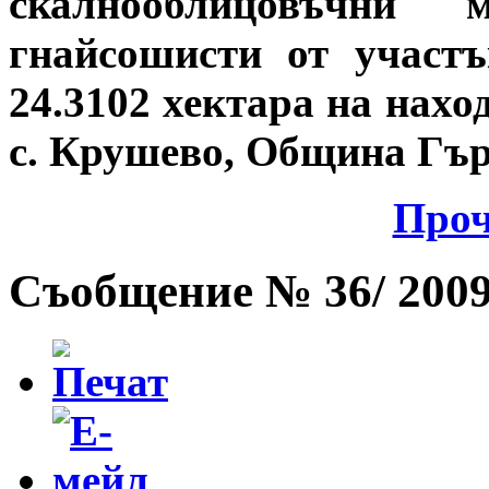
скалнооблицовъчни
гнайсошисти от участ
24.3102 хектара на нах
с. Крушево, Община Гъ
Проч
Съобщение № 36/ 2009 