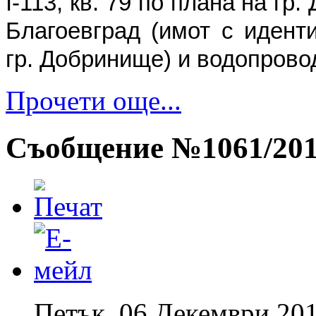
І-113, кв. 79 по плана на г
Благоевград (имот с идент
гр. Добринище) и водопрово
Прочети още...
Съобщение №1061/2013
Петък, 06 Декември 201