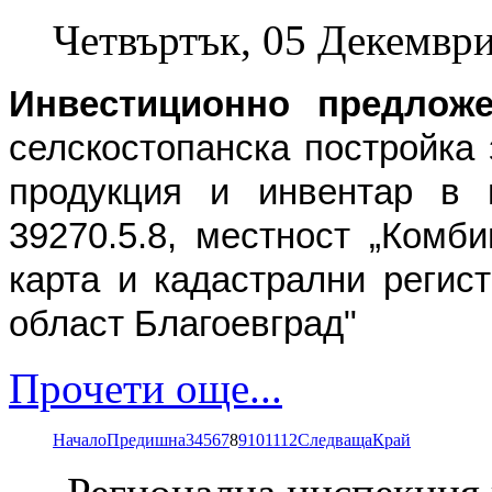
Четвъртък, 05 Декември
Инвестиционно предложе
селскостопанска постройка
продукция и инвентар в 
39270.5.8, местност „Комб
карта и кадастрални регис
област Благоевград"
Прочети още...
Начало
Предишна
3
4
5
6
7
8
9
10
11
12
Следваща
Край